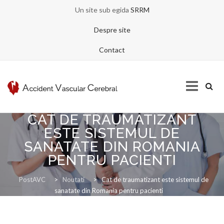
Un site sub egida
SRRM
Despre site
Contact
CAT DE TRAUMATIZANT
Skip
to
ESTE SISTEMUL DE
content
SANATATE DIN ROMANIA
ACASA
PENTRU PACIENTI
PostAVC
>
Noutati
>
Cat de traumatizant este sistemul de
sanatate din Romania pentru pacienti
DESPRE AVC