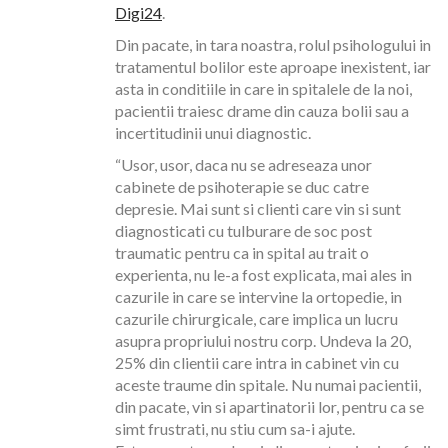
Digi24
.
Din pacate, in tara noastra, rolul psihologului in
tratamentul bolilor este aproape inexistent, iar
asta in conditiile in care in spitalele de la noi,
pacientii traiesc drame din cauza bolii sau a
incertitudinii unui diagnostic.
“Usor, usor, daca nu se adreseaza unor
cabinete de psihoterapie se duc catre
depresie. Mai sunt si clienti care vin si sunt
diagnosticati cu tulburare de soc post
traumatic pentru ca in spital au trait o
experienta, nu le-a fost explicata, mai ales in
cazurile in care se intervine la ortopedie, in
cazurile chirurgicale, care implica un lucru
asupra propriului nostru corp. Undeva la 20,
25% din clientii care intra in cabinet vin cu
aceste traume din spitale. Nu numai pacientii,
din pacate, vin si apartinatorii lor, pentru ca se
simt frustrati, nu stiu cum sa-i ajute.