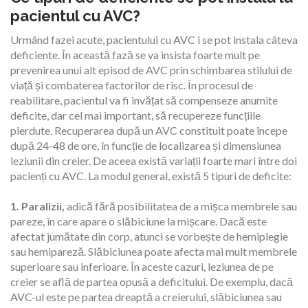
pacientul cu AVC?
Urmând fazei acute, pacientului cu AVC i se pot instala câteva
deficiente. În această fază se va insista foarte mult pe
prevenirea unui alt episod de AVC prin schimbarea stilului de
EVALUARE AVC
viață și combaterea factorilor de risc. În procesul de
reabilitare, pacientul va fi învățat să compenseze anumite
deficite, dar cel mai important, să recupereze funcțiile
pierdute. Recuperarea după un AVC constituit poate începe
după 24-48 de ore, în funcție de localizarea și dimensiunea
leziunii din creier. De aceea există variații foarte mari între doi
pacienți cu AVC. La modul general, există 5 tipuri de deficite:
RECUPERARE
1. Paralizii,
adică fără posibilitatea de a mișca membrele sau
pareze, în care apare o slăbiciune la mișcare. Dacă este
afectat jumătate din corp, atunci se vorbește de hemiplegie
sau hemipareză. Slăbiciunea poate afecta mai mult membrele
superioare sau inferioare. În aceste cazuri, leziunea de pe
NOUTATI
creier se află de partea opusă a deficitului. De exemplu, dacă
AVC-ul este pe partea dreaptă a creierului, slăbiciunea sau