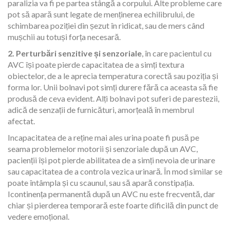
paralizia va fi pe partea stângă a corpului. Alte probleme care
pot să apară sunt legate de menținerea echilibrului, de
schimbarea poziției din șezut în ridicat, sau de mers când
mușchii au totuși forța necesară.
2. Perturbări senzitive și senzoriale
, în care pacientul cu
AVC își poate pierde capacitatea de a simți textura
obiectelor, de a le aprecia temperatura corectă sau poziția și
forma lor. Unii bolnavi pot simți durere fără ca aceasta să fie
produsă de ceva evident. Alți bolnavi pot suferi de parestezii,
adică de senzații de furnicături, amorțeală în membrul
afectat.
Incapacitatea de a reține mai ales urina poate fi pusă pe
seama problemelor motorii și senzoriale după un AVC,
pacienții își pot pierde abilitatea de a simți nevoia de urinare
sau capacitatea de a controla vezica urinară. În mod similar se
poate întâmpla și cu scaunul, sau să apară constipația.
Icontinența permanentă după un AVC nu este frecventă, dar
chiar și pierderea temporară este foarte dificilă din punct de
vedere emoțional.