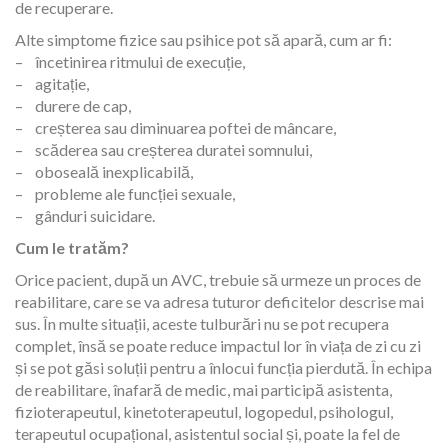
de recuperare.
Alte simptome fizice sau psihice pot să apară, cum ar fi:
– încetinirea ritmului de execuție,
– agitație,
– durere de cap,
– creșterea sau diminuarea poftei de mâncare,
– scăderea sau creșterea duratei somnului,
– oboseală inexplicabilă,
– probleme ale funcției sexuale,
– gânduri suicidare.
Cum le tratăm?
Orice pacient, după un AVC, trebuie să urmeze un proces de
reabilitare, care se va adresa tuturor deficitelor descrise mai
sus. În multe situații, aceste tulburări nu se pot recupera
complet, însă se poate reduce impactul lor în viața de zi cu zi
și se pot găsi soluții pentru a înlocui funcția pierdută. În echipa
de reabilitare, înafară de medic, mai participă asistenta,
fizioterapeutul, kinetoterapeutul, logopedul, psihologul,
terapeutul ocupațional, asistentul social și, poate la fel de