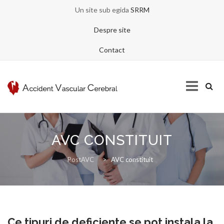
Un site sub egida
SRRM
Despre site
Contact
Skip
to
AVC CONSTITUIT
content
ACASA
PostAVC
>
AVC constituit
DESPRE AVC
Ce tipuri de deficiente se pot instala la