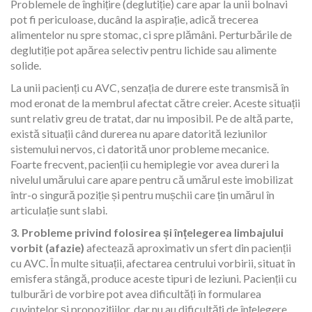
Problemele de înghițire (deglutiție) care apar la unii bolnavi
pot fi periculoase, ducând la aspirație, adică trecerea
alimentelor nu spre stomac, ci spre plămâni. Perturbările de
deglutiție pot apărea selectiv pentru lichide sau alimente
solide.
La unii pacienți cu AVC, senzația de durere este transmisă în
mod eronat de la membrul afectat către creier. Aceste situații
sunt relativ greu de tratat, dar nu imposibil. Pe de altă parte,
există situații când durerea nu apare datorită leziunilor
sistemului nervos, ci datorită unor probleme mecanice.
Foarte frecvent, pacienții cu hemiplegie vor avea dureri la
nivelul umărului care apare pentru că umărul este imobilizat
într-o singură poziție și pentru mușchii care țin umărul în
articulație sunt slabi.
3. Probleme privind folosirea și înțelegerea limbajului
vorbit (afazie)
afectează aproximativ un sfert din pacienții
cu AVC. În multe situații, afectarea centrului vorbirii, situat în
emisfera stângă, produce aceste tipuri de leziuni. Pacienții cu
tulburări de vorbire pot avea dificultăți în formularea
cuvintelor și propozițiilor, dar nu au dificultăți de înțelegere.