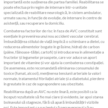
importantă este susținerea din partea familiei. Reabilitarea se
poate efectua prin regim de internare într-o unitate
specializată de reabilitare neurologică, în sistem ambulator,
urmate sau nu, în funcție de evoluție, de internare în centre de
asistență, sau recuperare la domiciliu.
Combaterea factorilor de risc în faza de AVC constituit sunt
esențiale în prevenirea unui nou accident vascular cerebral.
Îmbunătățirea stilului de viață implică o schimbare a dietei, cu
reducerea alimentelor bogate în grăsime, hidrați de carbon
(pâine, făinoase-tăiței, cartofi) și introducerea în alimentație a
fructelor și legumelor proaspete, care vor aduce un aport
important de vitamine și vor ajuta la combaterea constipației.
De asemenea, este recomandată eliminarea consumului de
toxice (fumat, alcool), menținerea tensiunii arteriale la valori
normale, tratamentul fibrilației atriale și a diabetului, pierdere
în greutate în caz de suprapondere sau obezitate.
Reabilitarea după un AVC nu este linară, este posibil ca la
început rezultatele să fie mai clare și evidente, iar apoi starea
bolnavului să stagneze, fără să apară îmbunătățiri vizibile
noi. Este important ca pacientul să persevereze și să nu