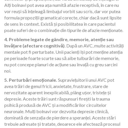
Alți bolnavi pot avea așa numită afazie receptivă, în care nu
vor reuși să înțeleagă limbajul vorbit sau scris, dar vor putea
formula propoziții gramatical corecte, chiar dacă sunt lipsite
de sens în context. Există și posibilitatea în care pacientul
poate suferi de o combinație din tipurile de afazie menționate.
4. Probleme legate de gândire, memorie, atenție sau
învățare (afectare cognitivă)
. După un AVC, multe activități
mentale pot fi perturbate. Unii pacienți își pot menține atenția
pe perioade foarte scurte sau să aibe tulburări de memorie,
nu pot concepe planuri de acțiune sau învață cu greu sarcini
noi.
5. Perturbări emoționale.
Supraviețuitorii unui AVC pot
avea trăiri de genul fricii, anxietate, frustrare, stare de
nervozitate aparent inexplicabilă, plâng ușor, tristețe și
depresie. Aceste trăiri sunt răspunsuri firești la trauma
psihică produsă de AVC și a modificărilor circuitelor
neuronale. Mulți bolnavi vor dezvolta depresie clinică,
dominată de senzația de pierdere a speranței. Aceste stări
trebuie adresate și tratate, deoarece ele afectează procesul