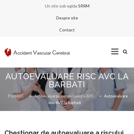
Un site sub egida
SRRM
Despre site
Contact
Skip
AUTOEVALUARE RISC AVC LA
to
BARBATI
content
ACASA
PostAVC
>
Autoevaluarea riscului pentru AVC
>
Autoevaluare
risc AVC la barbati
DESPRE AVC
Chestionar de autoevaluare a riscului