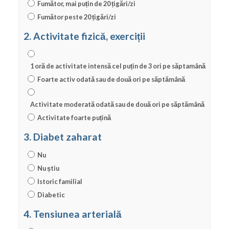
Fumător, mai puțin de 20 țigări/zi
Fumător peste 20 țigări/zi
2. Activitate fizică, exerciții
1 oră de activitate intensă cel puțin de 3 ori pe săptamână
Foarte activ odată sau de două ori pe săptămână
Activitate moderată odată sau de două ori pe săptămână
Activitate foarte puțină
3. Diabet zaharat
Nu
Nu știu
Istoric familial
Diabetic
4. Tensiunea arterială