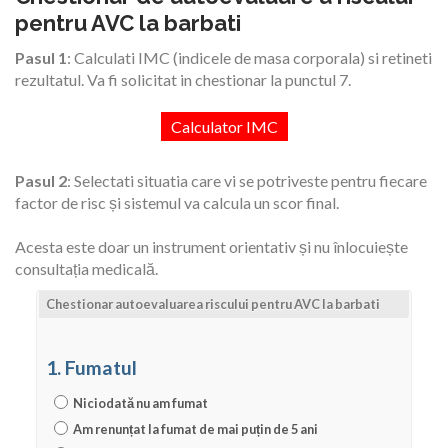
pentru AVC la barbati
Pasul 1
: Calculati IMC (indicele de masa corporala) si retineti
rezultatul. Va fi solicitat in chestionar la punctul 7.
EVALUARE AVC
Calculator IMC
Pasul 2
: Selectati situatia care vi se potriveste pentru fiecare
factor de risc și sistemul va calcula un scor final.
Acesta este doar un instrument orientativ și nu înlocuiește
RECUPERARE
consultația medicală.
Chestionar autoevaluarea riscului pentru AVC la barbati
1. Fumatul
NOUTATI
Niciodată nu am fumat
Am renunțat la fumat de mai puțin de 5 ani