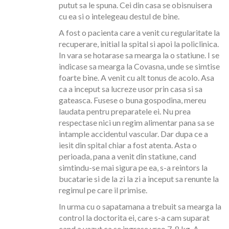
putut sa le spuna. Cei din casa se obisnuisera
cu ea si o intelegeau destul de bine.
A fost o pacienta care a venit cu regularitate la
recuperare, initial la spital si apoi la policlinica.
In vara se hotarase sa mearga la o statiune. I se
indicase sa mearga la Covasna, unde se simtise
foarte bine. A venit cu alt tonus de acolo. Asa
ca a inceput sa lucreze usor prin casa si sa
gateasca. Fusese o buna gospodina, mereu
laudata pentru preparatele ei. Nu prea
respectase nici un regim alimentar pana sa se
intample accidentul vascular. Dar dupa ce a
iesit din spital chiar a fost atenta. Asta o
perioada, pana a venit din statiune, cand
simtindu-se mai sigura pe ea, s-a reintors la
bucatarie si de la zi la zi a inceput sa renunte la
regimul pe care il primise.
In urma cu o sapatamana a trebuit sa mearga la
control la doctorita ei, care s-a cam suparat
cand a vazut ca se ingrase vreo 7-8 kg. A