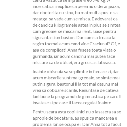
incercat sa ii explice ca pe ea nu o deranjeaza,
dar doctorita nu si nu, ba mai mult a pus-o sa
mearga, sa vada cum se misca. E adevarat ca
de cand cu kilogramele astea in plus se simtea
cam greoaie, se misca mai lent, luase pentru
siguranta si un baston. Dar cum sa treaca la
regim tocmai acum cand vine Craciunul? Of, e
asa de complicat! Anna fusese toata viata o
gurmanda, iar acum cand nu mai putea face
miscare ca de obicei, era greu sa slabeasca.
Inainte obisnuia sa se plimbe in fiecare zi, dar
acum miscarile sunt mai greoaie, se simte mai
putin sigura, bastonul il ia tot mai des, nu mai
vrea sa coboare scarile. Renuntase de cateva
luni bune la programul de gimnastica pe care il
invatase si pe care il facea regulat inainte.
Pentru seara asta copiii nici nu o lasasera sa se
apropie de bucatarie, au spus ca mancarea e
problema lor, se ocupa ei. Dar Anna tot a facut