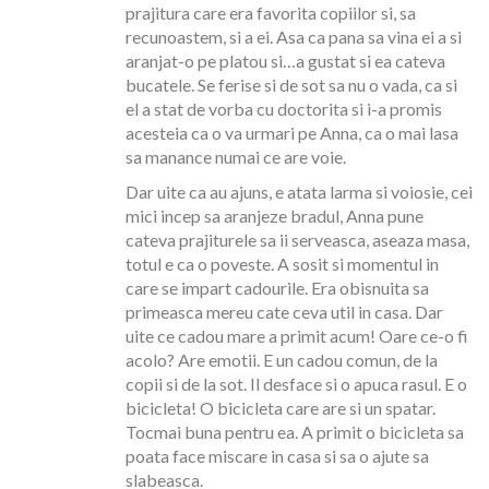
prajitura care era favorita copiilor si, sa
recunoastem, si a ei. Asa ca pana sa vina ei a si
aranjat-o pe platou si…a gustat si ea cateva
bucatele. Se ferise si de sot sa nu o vada, ca si
el a stat de vorba cu doctorita si i-a promis
acesteia ca o va urmari pe Anna, ca o mai lasa
sa manance numai ce are voie.
Dar uite ca au ajuns, e atata larma si voiosie, cei
mici incep sa aranjeze bradul, Anna pune
cateva prajiturele sa ii serveasca, aseaza masa,
totul e ca o poveste. A sosit si momentul in
care se impart cadourile. Era obisnuita sa
primeasca mereu cate ceva util in casa. Dar
uite ce cadou mare a primit acum! Oare ce-o fi
acolo? Are emotii. E un cadou comun, de la
copii si de la sot. Il desface si o apuca rasul. E o
bicicleta! O bicicleta care are si un spatar.
Tocmai buna pentru ea. A primit o bicicleta sa
poata face miscare in casa si sa o ajute sa
slabeasca.