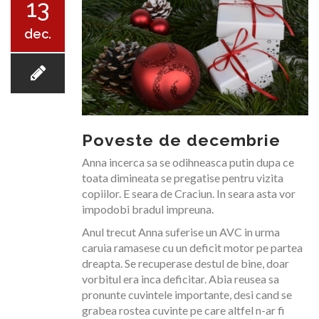
13
dec.
EVALUARE AVC
Poveste de decembrie
Anna incerca sa se odihneasca putin dupa ce
toata dimineata se pregatise pentru vizita
RECUPERARE
copiilor. E seara de Craciun. In seara asta vor
impodobi bradul impreuna.
Anul trecut Anna suferise un AVC in urma
caruia ramasese cu un deficit motor pe partea
dreapta. Se recuperase destul de bine, doar
vorbitul era inca deficitar. Abia reusea sa
NOUTATI
pronunte cuvintele importante, desi cand se
grabea rostea cuvinte pe care altfel n-ar fi