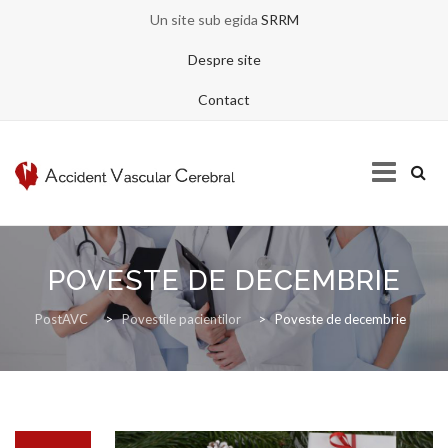
Un site sub egida
SRRM
Despre site
Contact
Skip
to
POVESTE DE DECEMBRIE
content
ACASA
PostAVC
>
Povestile pacientilor
>
Poveste de decembrie
DESPRE AVC